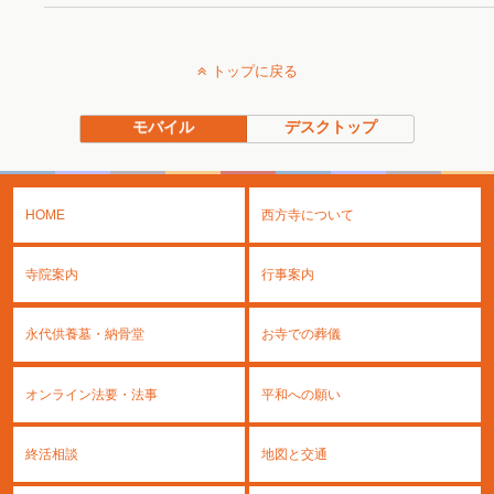
トップに戻る
モバイル
デスクトップ
HOME
西方寺について
寺院案内
行事案内
永代供養墓・納骨堂
お寺での葬儀
オンライン法要・法事
平和への願い
終活相談
地図と交通