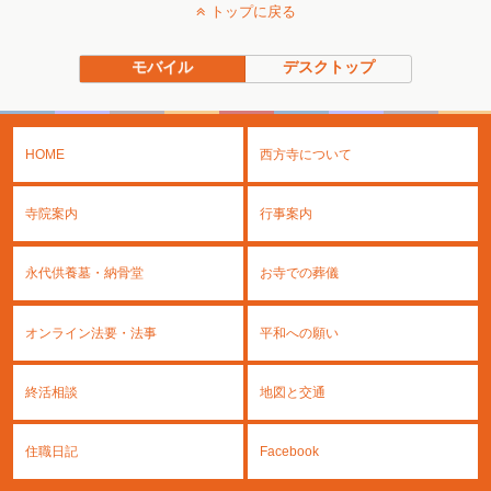
トップに戻る
モバイル
デスクトップ
HOME
西方寺について
寺院案内
行事案内
永代供養墓・納骨堂
お寺での葬儀
オンライン法要・法事
平和への願い
終活相談
地図と交通
住職日記
Facebook